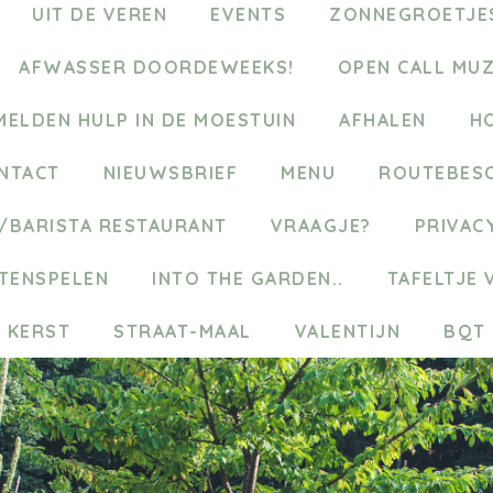
UIT DE VEREN
EVENTS
ZONNEGROETJES
AFWASSER DOORDEWEEKS!
OPEN CALL MU
MELDEN HULP IN DE MOESTUIN
AFHALEN
H
NTACT
NIEUWSBRIEF
MENU
ROUTEBESC
G/BARISTA RESTAURANT
VRAAGJE?
PRIVAC
TENSPELEN
INTO THE GARDEN..
TAFELTJE 
KERST
STRAAT-MAAL
VALENTIJN
BQT