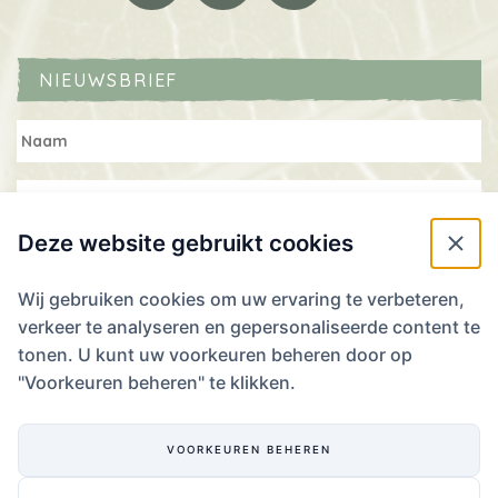
NIEUWSBRIEF
Deze website gebruikt cookies
Wij gebruiken cookies om uw ervaring te verbeteren,
verkeer te analyseren en gepersonaliseerde content te
WIL JE RESERVEREN? WE ZIEN JE GRAAG!
tonen. U kunt uw voorkeuren beheren door op
"Voorkeuren beheren" te klikken.
Laat ons je plannen weten!
RESERVEREN
VOORKEUREN BEHEREN