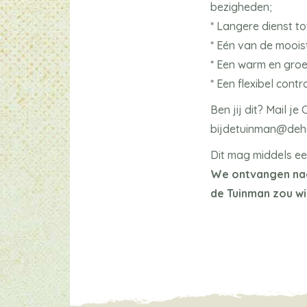
bezigheden;
* Langere dienst to
* Eén van de moois
* Een warm en groe
* Een flexibel cont
Ben jij dit? Mail j
bijdetuinman@deho
Dit mag middels een
We ontvangen naas
de Tuinman zou wi