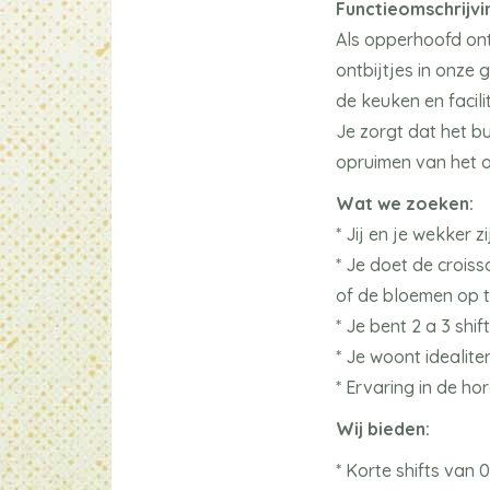
Functieomschrijvi
Als opperhoofd ont
ontbijtjes in onze
de keuken en facili
Je zorgt dat het b
opruimen van het on
Wat we zoeken:
* Jij en je wekker 
* Je doet de croiss
of de bloemen op ta
* Je bent 2 a 3 sh
* Je woont idealiter
* Ervaring in de ho
Wij bieden:
* Korte shifts van 