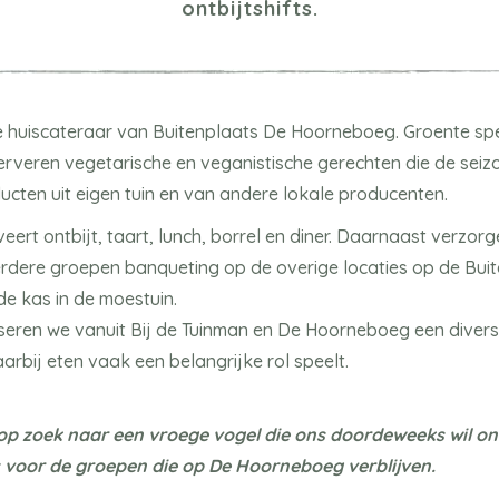
ontbijtshifts.
de huiscateraar van Buitenplaats De Hoorneboeg. Groente spe
rveren vegetarische en veganistische gerechten die de seiz
cten uit eigen tuin en van andere lokale producenten.
eert ontbijt, taart, lunch, borrel en diner. Daarnaast verzor
rdere groepen banqueting op de overige locaties op de Buit
e kas in de moestuin.
seren we vanuit Bij de Tuinman en De Hoorneboeg een divers
rbij eten vaak een belangrijke rol speelt.
t op zoek naar een vroege vogel die ons doordeweeks wil on
s voor de groepen die op De Hoorneboeg verblijven.