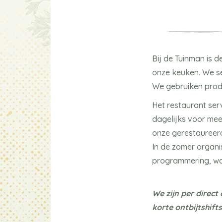
Bij de Tuinman is 
onze keuken. We se
We gebruiken produ
Het restaurant serv
dagelijks voor mee
onze gerestaureerd
In de zomer organi
programmering, waa
We zijn per direc
korte ontbijtshift