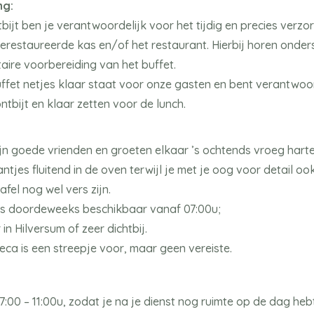
ng:
bijt ben je verantwoordelijk voor het tijdig en precies verz
 gerestaureerde kas en/of het restaurant. Hierbij horen onde
taire voorbereiding van het buffet.
uffet netjes klaar staat voor onze gasten en bent verantwoor
tbijt en klaar zetten voor de lunch.
zijn goede vrienden en groeten elkaar ’s ochtends vroeg hartel
antjes fluitend in de oven terwijl je met je oog voor detail o
fel nog wel vers zijn.
ifts doordeweeks beschikbaar vanaf 07:00u;
 in Hilversum of zeer dichtbij.
reca is een streepje voor, maar geen vereiste.
07:00 – 11:00u, zodat je na je dienst nog ruimte op de dag he