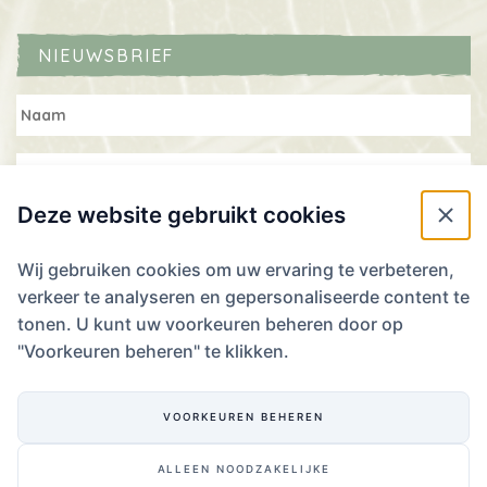
NIEUWSBRIEF
Deze website gebruikt cookies
Wij gebruiken cookies om uw ervaring te verbeteren,
verkeer te analyseren en gepersonaliseerde content te
WIL JE RESERVEREN? WE ZIEN JE GRAAG!
tonen. U kunt uw voorkeuren beheren door op
"Voorkeuren beheren" te klikken.
Laat ons je plannen weten!
RESERVEREN
VOORKEUREN BEHEREN
ALLEEN NOODZAKELIJKE
Website ontwikkeling door Eenvoud
,
ontwerp door Zender
.