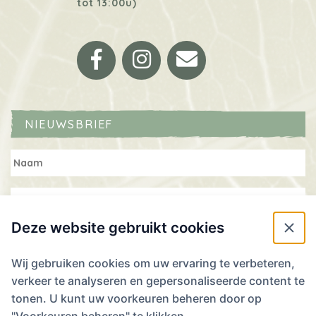
tot 13:00u)
Facebook
Instagram
Email
NIEUWSBRIEF
Deze website gebruikt cookies
Wij gebruiken cookies om uw ervaring te verbeteren,
verkeer te analyseren en gepersonaliseerde content te
WIL JE RESERVEREN? WE ZIEN JE GRAAG!
tonen. U kunt uw voorkeuren beheren door op