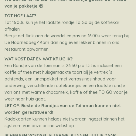
van je pakketje 😉
TOT HOE LAAT?
Tot 16:00u kun je het laatste rondje To Go bij de koffiekar
afhalen.
Ben je net flink aan de wandel en pas na 16:00u weer terug bij
De Hoorneboeg? Kom dan nog even lekker binnen in ons
restaurant opwarmen.
WAT KOST DAT EN WAT KRIJG IK?
Een Rondje van de Tuinman is 23,50 p.p. Dit is inclusief een
koffie of thee met huisgemaakte taart bij je vertrek ’s
ochtends, een lunchpakket met verrassingsinhoud voor
onderweg, verschillende routekaartjes en een laatste rondje
van ons met warme chocomelk, koffie of thee TO GO voor je
weer naar huis gaat.
LET OP: Bestelde Rondjes van de Tuinman kunnen niet
worden gerestitueerd!
Kadokaarten kunnen helaas niet worden ingezet binnen het
systeem van onze online webshop.
IK HEB EEN VOEDSEL ALLERGIE, KUNNEN JULLIE DAAR