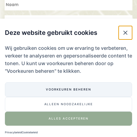
Deze website gebruikt cookies
Wij gebruiken cookies om uw ervaring te verbeteren,
verkeer te analyseren en gepersonaliseerde content te
WIL JE RESERVEREN? WE ZIEN JE GRAAG!
tonen. U kunt uw voorkeuren beheren door op
"Voorkeuren beheren" te klikken.
Laat ons je plannen weten!
RESERVEREN
VOORKEUREN BEHEREN
ALLEEN NOODZAKELIJKE
Website ontwikkeling door Eenvoud
,
ontwerp door Zender
.
ALLES ACCEPTEREN
Privacybeleid
Cookiebeleid