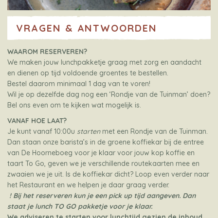
VRAGEN & ANTWOORDEN
WAAROM RESERVEREN?
We maken jouw lunchpakketje graag met zorg en aandacht
en dienen op tijd voldoende groentes te bestellen.
Bestel daarom minimaal 1 dag van te voren!
Wil je op dezelfde dag nog een ‘Rondje van de Tuinman’ doen?
Bel ons even om te kijken wat mogelijk is.
VANAF HOE LAAT?
Je kunt vanaf 10:00u
starten
met een Rondje van de Tuinman.
Dan staan onze barista’s in de groene koffiekar bij de entree
van De Hoorneboeg voor je klaar voor jouw kop koffie en
taart To Go, geven we je verschillende routekaarten mee en
zwaaien we je uit. Is de koffiekar dicht? Loop even verder naar
het Restaurant en we helpen je daar graag verder.
! Bij het reserveren kun je een pick up tijd aangeven. Dan
staat je lunch TO GO pakketje voor je klaar.
We adviseren te starten voor lunchtijd gezien de inhoud