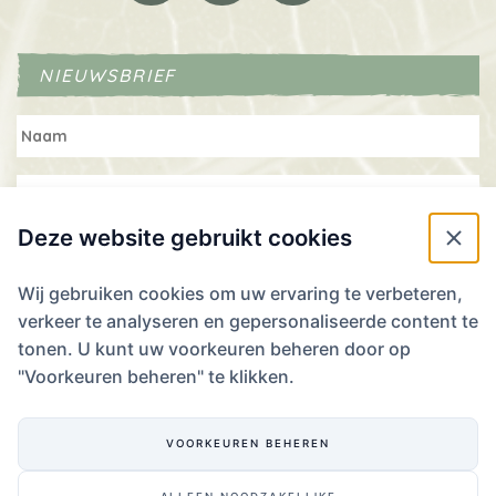
NIEUWSBRIEF
Deze website gebruikt cookies
Wij gebruiken cookies om uw ervaring te verbeteren,
verkeer te analyseren en gepersonaliseerde content te
WIL JE RESERVEREN? WE ZIEN JE GRAAG!
tonen. U kunt uw voorkeuren beheren door op
"Voorkeuren beheren" te klikken.
Laat ons je plannen weten!
RESERVEREN
VOORKEUREN BEHEREN