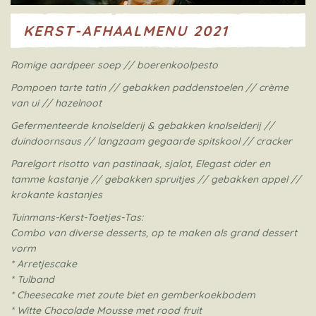
KERST-AFHAALMENU 2021
Romige aardpeer soep // boerenkoolpesto
Pompoen tarte tatin // gebakken paddenstoelen // crème
van ui // hazelnoot
Gefermenteerde knolselderij & gebakken knolselderij //
duindoornsaus // langzaam gegaarde spitskool // cracker
Parelgort risotto van pastinaak, sjalot, Elegast cider en
tamme kastanje // gebakken spruitjes // gebakken appel //
krokante kastanjes
Tuinmans-Kerst-Toetjes-Tas:
Combo van diverse desserts, op te maken als grand dessert
vorm
* Arretjescake
* Tulband
* Cheesecake met zoute biet en gemberkoekbodem
* Witte Chocolade Mousse met rood fruit