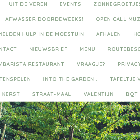
UIT DE VEREN
EVENTS
ZONNEGROETJES
AFWASSER DOORDEWEEKS!
OPEN CALL MU
MELDEN HULP IN DE MOESTUIN
AFHALEN
H
NTACT
NIEUWSBRIEF
MENU
ROUTEBESC
G/BARISTA RESTAURANT
VRAAGJE?
PRIVAC
TENSPELEN
INTO THE GARDEN..
TAFELTJE 
KERST
STRAAT-MAAL
VALENTIJN
BQT